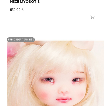
NËZE MYOSOTIS
Prix
550,00 €
PRE-ORDER TERMINÉE