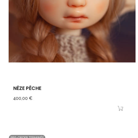
NËZE PÊCHE
Prix
400,00 €
PRE-ORDER TERMINÉE