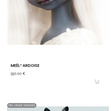
MEËL² ARDOISE
Prix
550,00 €
PRE-ORDER TERMINÉE