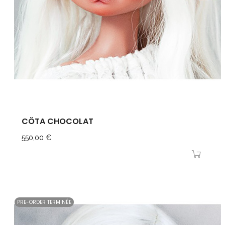
CÖTA CHOCOLAT
Prix
550,00 €
PRE-ORDER TERMINÉE