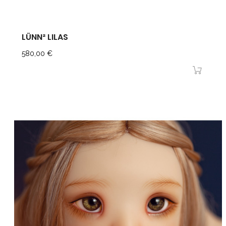
LÜNN² LILAS
Prix
580,00 €