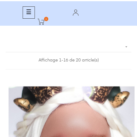
Basculer
☰
la
0
navigation

Affichage 1-16 de 20 article(s)