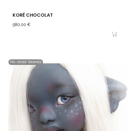
KORË CHOCOLAT
Prix
580,00 €
PRE-ORDER TERMINÉE