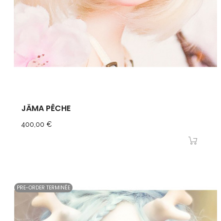
JÄMA PÊCHE
Prix
400,00 €
PRE-ORDER TERMINÉE