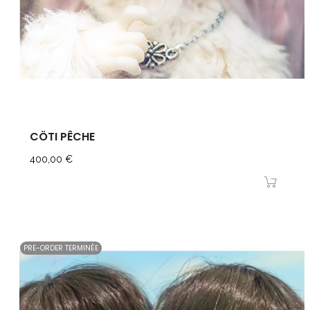
CÖTI PÊCHE
Prix
400,00 €
PRE-ORDER TERMINÉE