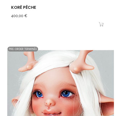
KORË PÊCHE
Prix
400,00 €
PRE-ORDER TERMINÉE