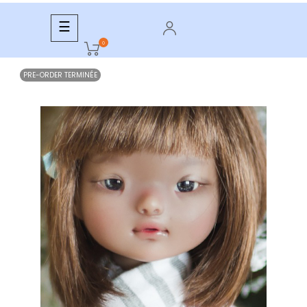
Basculer
☰
la
0
navigation
PRE-ORDER TERMINÉE