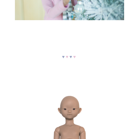
♥
♥
♥
♥