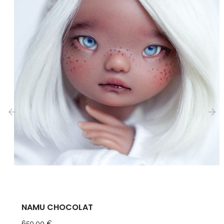
‹
›
NAMU CHOCOLAT
Prix
650,00 €