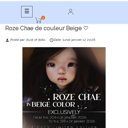
Basculer
☰
la
0
navigation
Roze Chae de couleur Beige ♡
Posté par:
dust of dolls
Date:
lundi
janvier
12
2026
person
